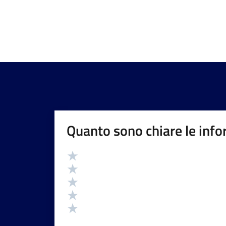
Quanto sono chiare le info
Valutazione
Valuta 5 stelle su 5
Valuta 4 stelle su 5
Valuta 3 stelle su 5
Valuta 2 stelle su 5
Valuta 1 stelle su 5