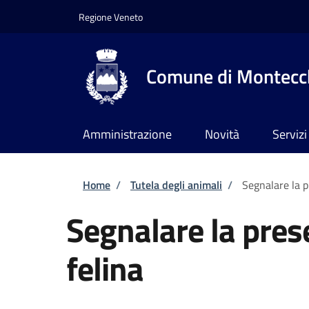
Salta al contenuto principale
Skip to footer content
Regione Veneto
Comune di Montecch
Amministrazione
Novità
Servizi
Briciole di pane
Home
/
Tutela degli animali
/
Segnalare la p
Segnalare la pres
felina