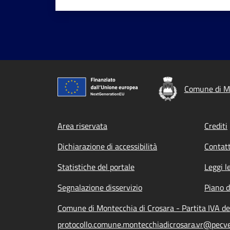
Comune di Mo
Footer menu
Area riservata
Crediti
Dichiarazione di accessibilità
Contatt
Statistiche del portale
Leggi l
Segnalazione disservizio
Piano d
Comune di Montecchia di Crosara - Partita IVA d
protocollo.comune.montecchiadicrosara.vr@pecve