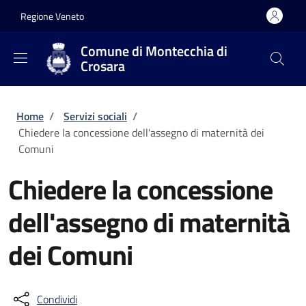
Salta al contenuto principale
Skip to footer content
Regione Veneto
Comune di Montecchia di
Crosara
Briciole di pane
Home
/
Servizi sociali
/
Chiedere la concessione dell'assegno di maternità dei
Comuni
Chiedere la concessione
dell'assegno di maternità
dei Comuni
Condividi