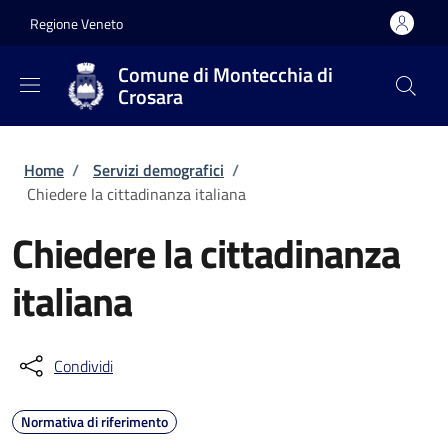
Salta al contenuto principale
Skip to footer content
Regione Veneto
Comune di Montecchia di
Crosara
Briciole di pane
Home
/
Servizi demografici
/
Chiedere la cittadinanza italiana
Chiedere la cittadinanza
italiana
Condividi
Normativa di riferimento