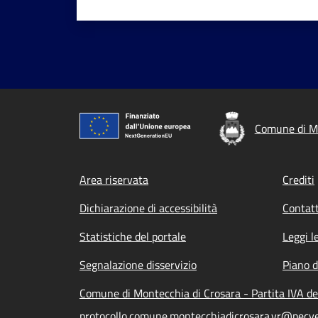
Comune di Mo
Footer menu
Area riservata
Crediti
Dichiarazione di accessibilità
Contatt
Statistiche del portale
Leggi l
Segnalazione disservizio
Piano d
Comune di Montecchia di Crosara - Partita IVA d
protocollo.comune.montecchiadicrosara.vr@pecve