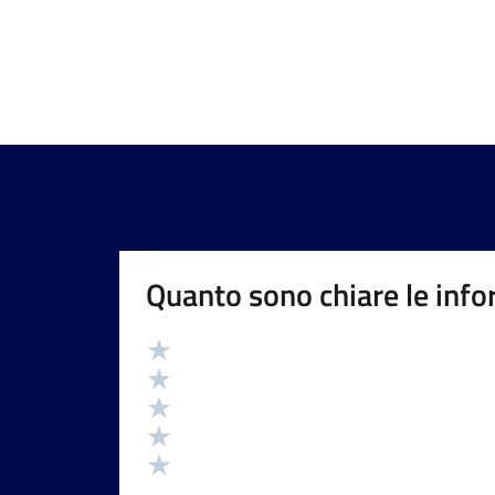
Quanto sono chiare le info
Valutazione
Valuta 5 stelle su 5
Valuta 4 stelle su 5
Valuta 3 stelle su 5
Valuta 2 stelle su 5
Valuta 1 stelle su 5