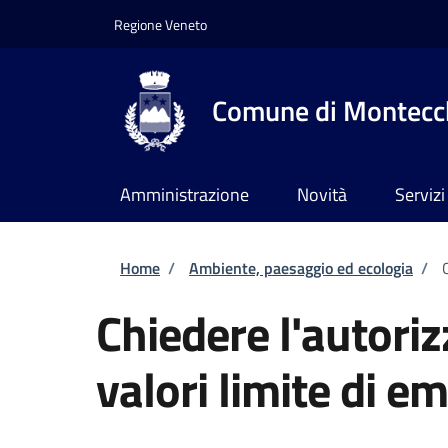
Salta al contenuto principale
Skip to footer content
Regione Veneto
Comune di Montecch
Amministrazione
Novità
Servizi
Briciole di pane
Home
/
Ambiente, paesaggio ed ecologia
/
Chiedere l'autoriz
valori limite di e