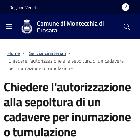
Salta al contenuto principale
Skip to footer content
Regione Veneto
Comune di Montecchia di
Crosara
Briciole di pane
Home
/
Servizi cimiteriali
/
Chiedere l'autorizzazione alla sepoltura di un cadavere
per inumazione o tumulazione
Chiedere l'autorizzazione
alla sepoltura di un
cadavere per inumazione
o tumulazione