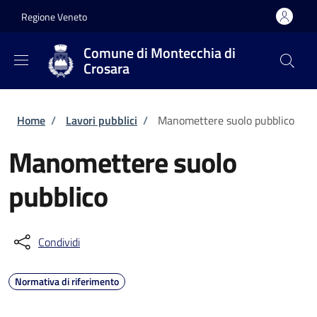
Salta al contenuto principale
Skip to footer content
Regione Veneto
Comune di Montecchia di
Crosara
Briciole di pane
Home
/
Lavori pubblici
/
Manomettere suolo pubblico
Manomettere suolo
pubblico
Condividi
Normativa di riferimento