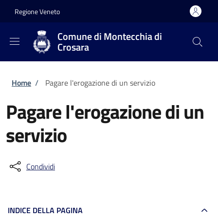
Salta al contenuto principale
Skip to footer content
Regione Veneto
Comune di Montecchia di
Crosara
Briciole di pane
Home
/
Pagare l'erogazione di un servizio
Pagare l'erogazione di un
servizio
Condividi
INDICE DELLA PAGINA