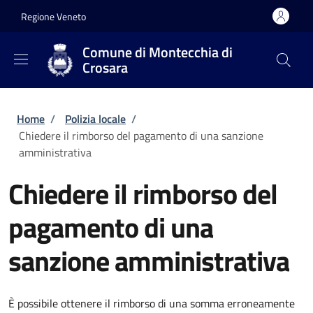
Salta al contenuto principale
Skip to footer content
Regione Veneto
Comune di Montecchia di
Crosara
Briciole di pane
Home
/
Polizia locale
/
Chiedere il rimborso del pagamento di una sanzione
amministrativa
Chiedere il rimborso del
pagamento di una
sanzione amministrativa
È possibile ottenere il rimborso di una somma erroneamente