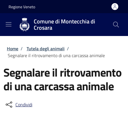
Salta al contenuto principale
Skip to footer content
Regione Veneto
Comune di Montecchia di
Crosara
Briciole di pane
Home
/
Tutela degli animali
/
Segnalare il ritrovamento di una carcassa animale
Segnalare il ritrovamento
di una carcassa animale
Condividi