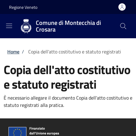
Salta al contenuto principale
Skip to footer content
Regione Veneto
Comune di Montecchia di
Crosara
Briciole di pane
Home
/
Copia dell'atto costitutivo e statuto registrati
Copia dell'atto costitutivo
e statuto registrati
È necessario allegare il documento Copia dell'atto costitutivo e
statuto registrati alla pratica.