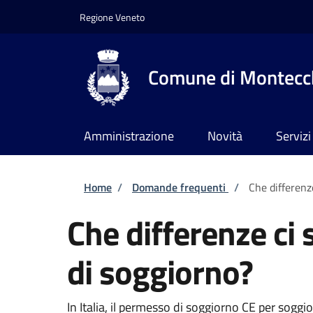
Salta al contenuto principale
Skip to footer content
Regione Veneto
Comune di Montecch
Amministrazione
Novità
Servizi
Briciole di pane
Home
/
Domande frequenti
/
Che differenz
Che differenze ci
di soggiorno?
In Italia, il permesso di soggiorno CE per soggior