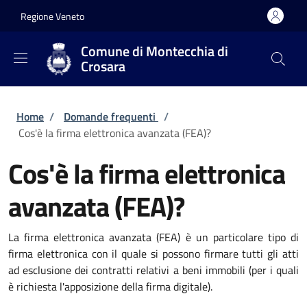
Salta al contenuto principale
Skip to footer content
Regione Veneto
Comune di Montecchia di
Crosara
Briciole di pane
Home
/
Domande frequenti
/
Cos'è la firma elettronica avanzata (FEA)?
Cos'è la firma elettronica
avanzata (FEA)?
La firma elettronica avanzata (FEA) è un particolare tipo di
firma elettronica con il quale si possono firmare tutti gli atti
ad esclusione dei contratti relativi a beni immobili (per i quali
è richiesta l'apposizione della firma digitale).