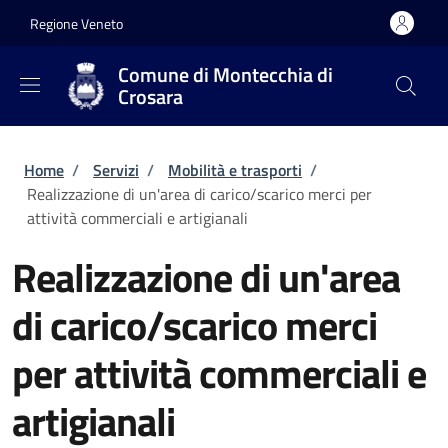
Salta al contenuto principale
Skip to footer content
Regione Veneto
Comune di Montecchia di
Crosara
Briciole di pane
Home
/
Servizi
/
Mobilità e trasporti
/
Realizzazione di un'area di carico/scarico merci per
attività commerciali e artigianali
Realizzazione di un'area
di carico/scarico merci
per attività commerciali e
artigianali