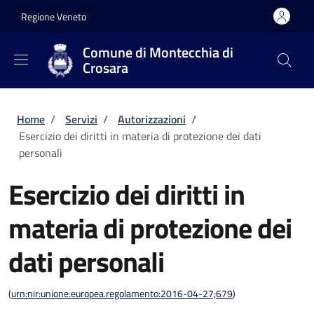
Salta al contenuto principale
Skip to footer content
Regione Veneto
Comune di Montecchia di
Crosara
Briciole di pane
Home
/
Servizi
/
Autorizzazioni
/
Esercizio dei diritti in materia di protezione dei dati
personali
Esercizio dei diritti in
materia di protezione dei
dati personali
(
urn:nir:unione.europea.regolamento:2016-04-27;679
)