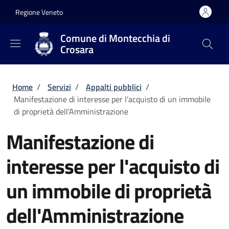
Salta al contenuto principale
Skip to footer content
Regione Veneto
Comune di Montecchia di
Crosara
Briciole di pane
Home
/
Servizi
/
Appalti pubblici
/
Manifestazione di interesse per l'acquisto di un immobile
di proprietà dell'Amministrazione
Manifestazione di
interesse per l'acquisto di
un immobile di proprietà
dell'Amministrazione