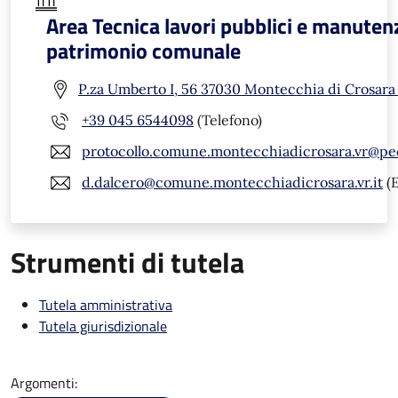
Area Tecnica lavori pubblici e manuten
patrimonio comunale
P.za Umberto I, 56 37030 Montecchia di Crosara
+39 045 6544098
(Telefono)
protocollo.comune.montecchiadicrosara.vr@pe
d.dalcero@comune.montecchiadicrosara.vr.it
(E
Strumenti di tutela
Tutela amministrativa
Tutela giurisdizionale
Argomenti: