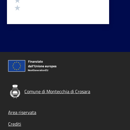
Valuta 1 stelle su 5
Comune di Montecchia di Crosara
Footer menu
Area riservata
Crediti