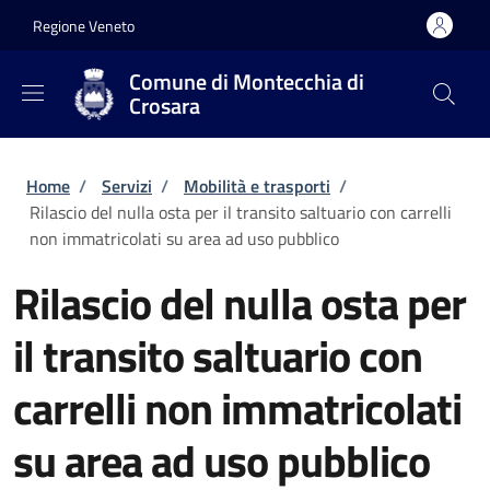
Salta al contenuto principale
Skip to footer content
Regione Veneto
Comune di Montecchia di
Crosara
Briciole di pane
Home
/
Servizi
/
Mobilità e trasporti
/
Rilascio del nulla osta per il transito saltuario con carrelli
non immatricolati su area ad uso pubblico
Rilascio del nulla osta per
il transito saltuario con
carrelli non immatricolati
su area ad uso pubblico