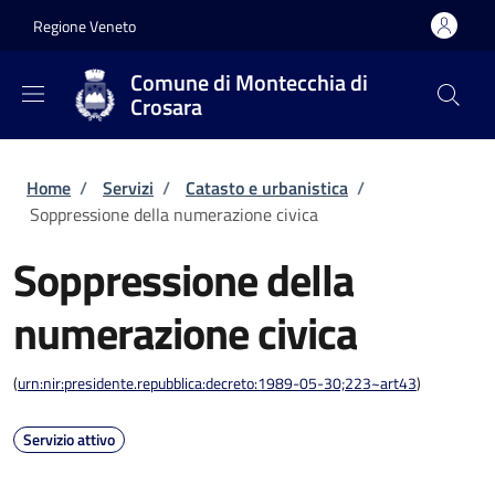
Salta al contenuto principale
Skip to footer content
Regione Veneto
Comune di Montecchia di
Crosara
Briciole di pane
Home
/
Servizi
/
Catasto e urbanistica
/
Soppressione della numerazione civica
Soppressione della
numerazione civica
(
urn:nir:presidente.repubblica:decreto:1989-05-30;223~art43
)
Servizio attivo