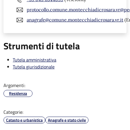
protocollo.comune.montecchiadicrosara.vr@pe
anagrafe@comune.montecchiadicrosara.vr.it
(E
Strumenti di tutela
Tutela amministrativa
Tutela giurisdizionale
Argomenti:
Residenza
Categorie:
Catasto e urbanistica
Anagrafe e stato civile