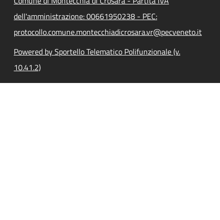
Comune di Montecchia di Crosara - Partita IVA
dell'amministrazione: 00661950238 - PEC:
protocollo.comune.montecchiadicrosara.vr@pecveneto.it
Powered by Sportello Telematico Polifunzionale (v.
10.41.2)