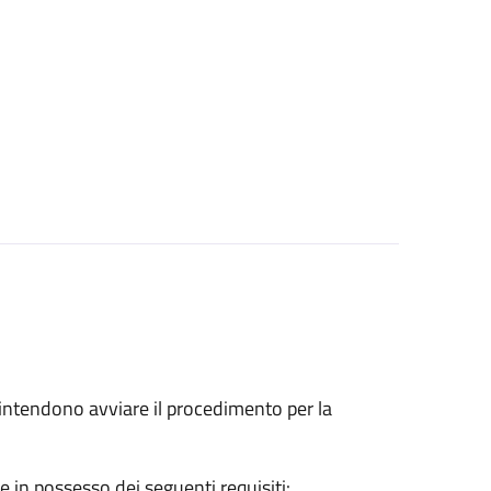
he intendono avviare il procedimento per la
e in possesso dei seguenti requisiti: