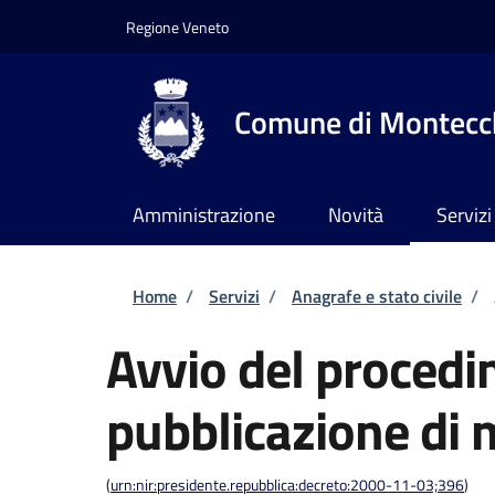
Salta al contenuto principale
Skip to footer content
Regione Veneto
Comune di Montecch
Amministrazione
Novità
Servizi
Briciole di pane
Home
/
Servizi
/
Anagrafe e stato civile
/
Avvio del procedi
pubblicazione di
(
urn:nir:presidente.repubblica:decreto:2000-11-03;396
)