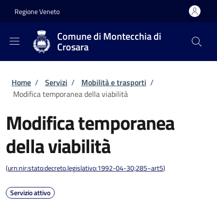
Salta al contenuto principale
Skip to footer content
Regione Veneto
Comune di Montecchia di
Crosara
Briciole di pane
Home
/
Servizi
/
Mobilità e trasporti
/
Modifica temporanea della viabilità
Modifica temporanea
della viabilità
(
urn:nir:stato:decreto.legislativo:1992-04-30;285~art5
)
Servizio attivo