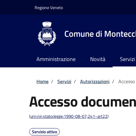
Salta al contenuto principale
Skip to footer content
Regione Veneto
Comune di Montecch
Amministrazione
Novità
Servizi
Briciole di pane
Home
/
Servizi
/
Autorizzazioni
/
Accesso
Accesso documen
(
urn:nir:stato:legge:1990-08-07;241~art22
)
Servizio attivo