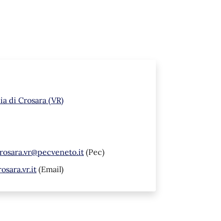
a di Crosara (VR)
rosara.vr@pecveneto.it
(Pec)
sara.vr.it
(Email)