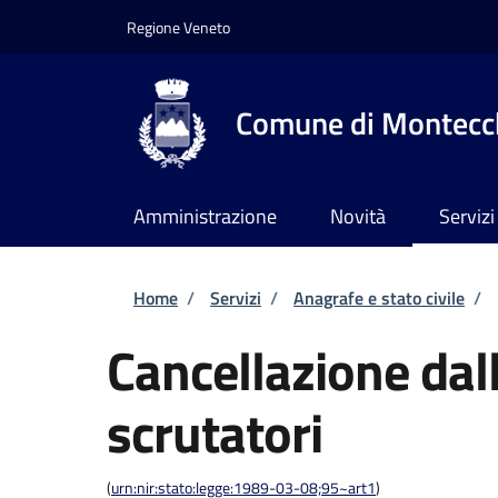
Salta al contenuto principale
Skip to footer content
Regione Veneto
Comune di Montecch
Amministrazione
Novità
Servizi
Briciole di pane
Home
/
Servizi
/
Anagrafe e stato civile
/
Cancellazione dall
scrutatori
(
urn:nir:stato:legge:1989-03-08;95~art1
)