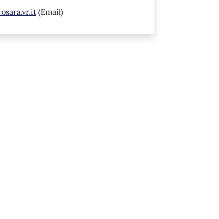
sara.vr.it
(Email)