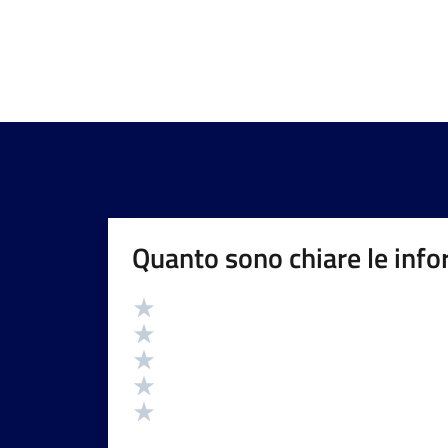
Quanto sono chiare le info
Valutazione
Valuta 5 stelle su 5
Valuta 4 stelle su 5
Valuta 3 stelle su 5
Valuta 2 stelle su 5
Valuta 1 stelle su 5