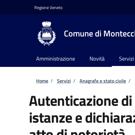
Salta al contenuto principale
Skip to footer content
Regione Veneto
Comune di Montecch
Amministrazione
Novità
Servizi
Briciole di pane
Home
/
Servizi
/
Anagrafe e stato civile
/
Autenticazione di 
istanze e dichiara
atto di notorietà