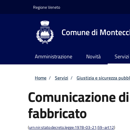
Salta al contenuto principale
Skip to footer content
Regione Veneto
Comune di Montecch
Amministrazione
Novità
Servizi
Briciole di pane
Home
/
Servizi
/
Giustizia e sicurezza pubbl
Comunicazione di 
fabbricato
(
urn:nir:stato:decreto.legge:1978-03-21;59~art12
)