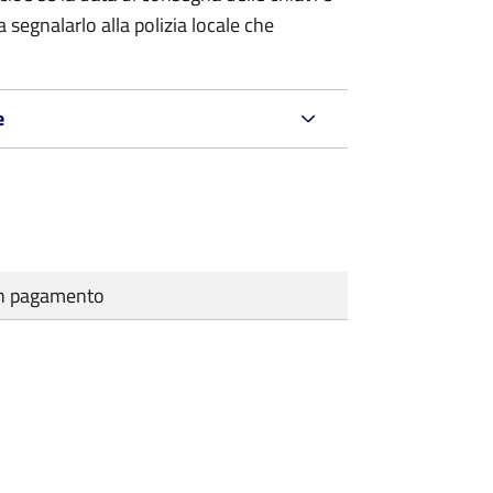
 segnalarlo alla polizia locale che
e
cun pagamento