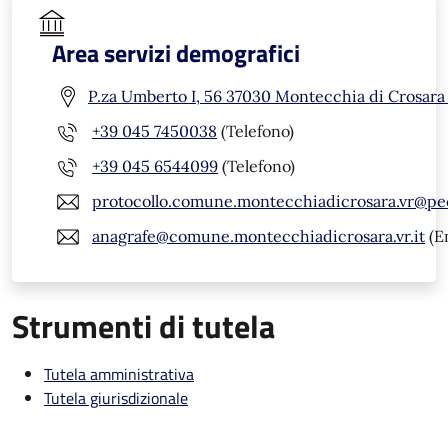
Area servizi demografici
P.za Umberto I, 56 37030 Montecchia di Crosara
+39 045 7450038
(Telefono)
+39 045 6544099
(Telefono)
protocollo.comune.montecchiadicrosara.vr@pe
anagrafe@comune.montecchiadicrosara.vr.it
(E
Strumenti di tutela
Tutela amministrativa
Tutela giurisdizionale