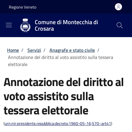
Salta al contenuto principale
Skip to footer content
Regione Veneto
Comune di Montecchia di
Crosara
Briciole di pane
Home
/
Servizi
/
Anagrafe e stato civile
/
Annotazione del diritto al voto assistito sulla tessera
elettorale
Annotazione del diritto al
voto assistito sulla
tessera elettorale
(
urn:nir:presidente.repubblica:decreto:1960-05-16;570~art41
)