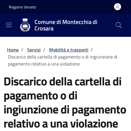
Salta al contenuto principale
Skip to footer content
Regione Veneto
Comune di Montecchia di
Crosara
Briciole di pane
Home
/
Servizi
/
Mobilità e trasporti
/
Discarico della cartella di pagamento o di ingiunzione di
pagamento relativo a una violazione
Discarico della cartella di
pagamento o di
ingiunzione di pagamento
relativo a una violazione