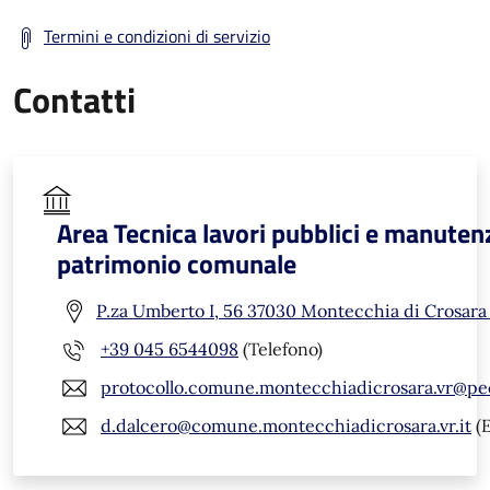
Termini e condizioni di servizio
Contatti
Area Tecnica lavori pubblici e manuten
patrimonio comunale
P.za Umberto I, 56 37030 Montecchia di Crosara
+39 045 6544098
(Telefono)
protocollo.comune.montecchiadicrosara.vr@pe
d.dalcero@comune.montecchiadicrosara.vr.it
(E