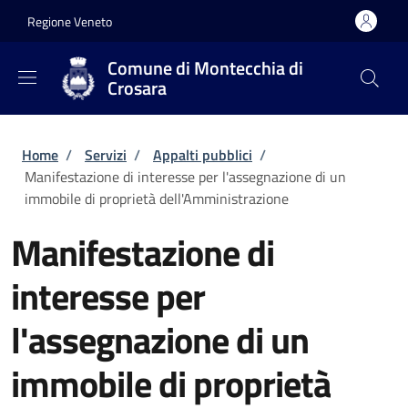
Salta al contenuto principale
Skip to footer content
Regione Veneto
Comune di Montecchia di
Crosara
Briciole di pane
Home
/
Servizi
/
Appalti pubblici
/
Manifestazione di interesse per l'assegnazione di un
immobile di proprietà dell'Amministrazione
Manifestazione di
interesse per
l'assegnazione di un
immobile di proprietà