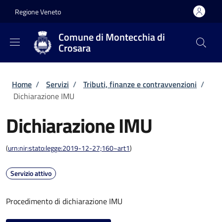
Salta al contenuto principale
Skip to footer content
Regione Veneto
Comune di Montecchia di
Crosara
Briciole di pane
Home
/
Servizi
/
Tributi, finanze e contravvenzioni
/
Dichiarazione IMU
Dichiarazione IMU
(
urn:nir:stato:legge:2019-12-27;160~art1
)
Servizio attivo
Procedimento di dichiarazione IMU