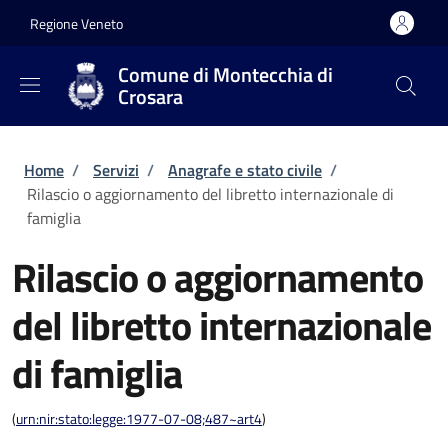
Salta al contenuto principale
Skip to footer content
Regione Veneto
Comune di Montecchia di
Crosara
Briciole di pane
Home
/
Servizi
/
Anagrafe e stato civile
/
Rilascio o aggiornamento del libretto internazionale di
famiglia
Rilascio o aggiornamento
del libretto internazionale
di famiglia
(
urn:nir:stato:legge:1977-07-08;487~art4
)