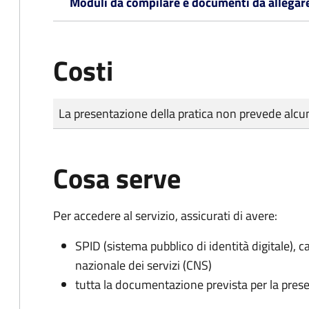
Moduli da compilare e documenti da allegar
Costi
Tipo di pagamento
Importo
La presentazione della pratica non prevede al
Cosa serve
Per accedere al servizio, assicurati di avere:
SPID (sistema pubblico di identità digitale), ca
nazionale dei servizi (CNS)
tutta la documentazione prevista per la prese