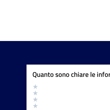
Quanto sono chiare le info
Valutazione
Valuta 5 stelle su 5
Valuta 4 stelle su 5
Valuta 3 stelle su 5
Valuta 2 stelle su 5