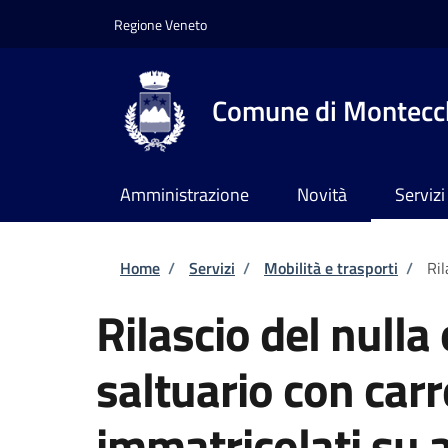
Salta al contenuto principale
Skip to footer content
Regione Veneto
Comune di Montecch
Amministrazione
Novità
Servizi
Briciole di pane
Home
/
Servizi
/
Mobilità e trasporti
/
Ril
Rilascio del nulla 
saltuario con carr
immatricolati su 