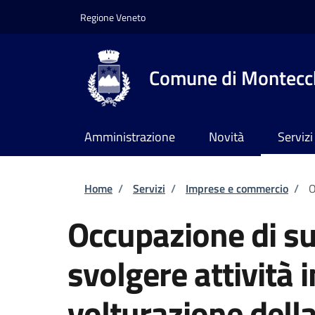
Salta al contenuto principale
Skip to footer content
Regione Veneto
Comune di Montecch
Amministrazione
Novità
Servizi
Briciole di pane
Home
/
Servizi
/
Imprese e commercio
/
O
Occupazione di su
svolgere attività 
volturazione dell