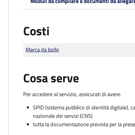
Moduli da compilare e documenti da allegar
Costi
Tipo di pagamento
Importo
Marca da bollo
Cosa serve
Per accedere al servizio, assicurati di avere:
SPID (sistema pubblico di identità digitale), ca
nazionale dei servizi (CNS)
tutta la documentazione prevista per la prese