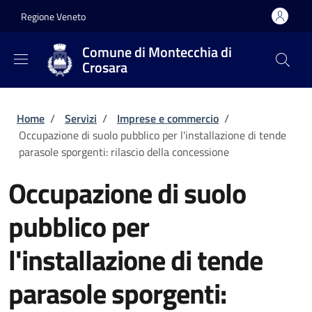
Salta al contenuto principale
Skip to footer content
Regione Veneto
Comune di Montecchia di
Crosara
Briciole di pane
Home
/
Servizi
/
Imprese e commercio
/
Occupazione di suolo pubblico per l'installazione di tende
parasole sporgenti: rilascio della concessione
Occupazione di suolo
pubblico per
l'installazione di tende
parasole sporgenti: