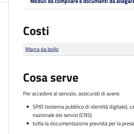
Moduli da compilare e documenti da allegar
Costi
Tipo di pagamento
Importo
Marca da bollo
Cosa serve
Per accedere al servizio, assicurati di avere:
SPID (sistema pubblico di identità digitale), ca
nazionale dei servizi (CNS)
tutta la documentazione prevista per la prese