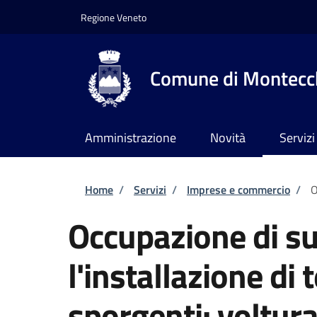
Salta al contenuto principale
Skip to footer content
Regione Veneto
Comune di Montecch
Amministrazione
Novità
Servizi
Briciole di pane
Home
/
Servizi
/
Imprese e commercio
/
O
Occupazione di su
l'installazione di
sporgenti: voltura