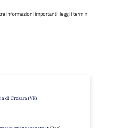
tre informazioni importanti, leggi i termini
a di Crosara (VR)
rosara.vr@pecveneto.it
(Pec)