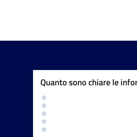
Quanto sono chiare le info
Valutazione
Valuta 5 stelle su 5
Valuta 4 stelle su 5
Valuta 3 stelle su 5
Valuta 2 stelle su 5
Valuta 1 stelle su 5