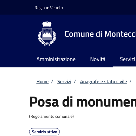
Salta al contenuto principale
Skip to footer content
Regione Veneto
Comune di Montecch
Amministrazione
Novità
Servizi
Briciole di pane
Home
/
Servizi
/
Anagrafe e stato civile
/
Posa di monument
(Regolamento comunale)
Servizio attivo