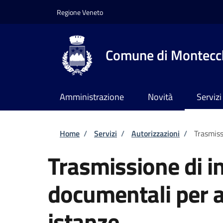
Salta al contenuto principale
Skip to footer content
Regione Veneto
Comune di Montecch
Amministrazione
Novità
Servizi
Briciole di pane
Home
/
Servizi
/
Autorizzazioni
/
Trasmiss
Trasmissione di i
documentali per al
istanze