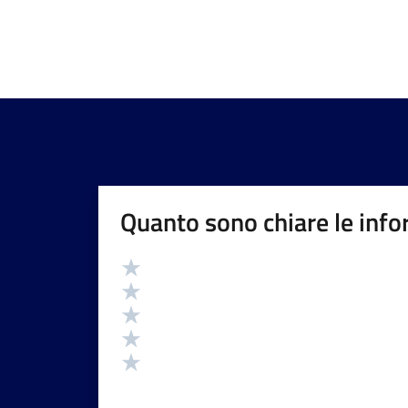
Quanto sono chiare le info
Valutazione
Valuta 5 stelle su 5
Valuta 4 stelle su 5
Valuta 3 stelle su 5
Valuta 2 stelle su 5
Valuta 1 stelle su 5