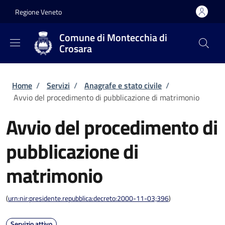
Salta al contenuto principale
Skip to footer content
Regione Veneto
Comune di Montecchia di
Crosara
Briciole di pane
Home
/
Servizi
/
Anagrafe e stato civile
/
Avvio del procedimento di pubblicazione di matrimonio
Avvio del procedimento di
pubblicazione di
matrimonio
(
urn:nir:presidente.repubblica:decreto:2000-11-03;396
)
Servizio attivo