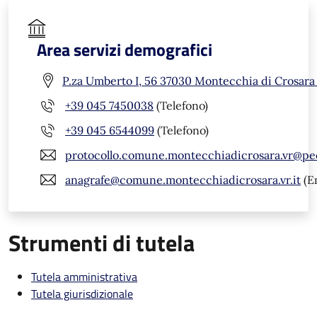
Area servizi demografici
P.za Umberto I, 56 37030 Montecchia di Crosara
+39 045 7450038
(Telefono)
+39 045 6544099
(Telefono)
protocollo.comune.montecchiadicrosara.vr@pe
anagrafe@comune.montecchiadicrosara.vr.it
(E
Strumenti di tutela
Tutela amministrativa
Tutela giurisdizionale