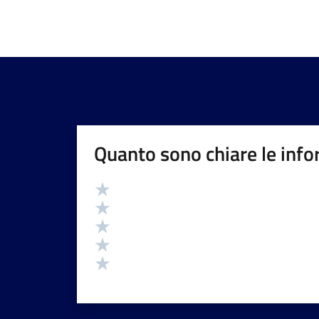
Quanto sono chiare le info
Valutazione
Valuta 5 stelle su 5
Valuta 4 stelle su 5
Valuta 3 stelle su 5
Valuta 2 stelle su 5
Valuta 1 stelle su 5