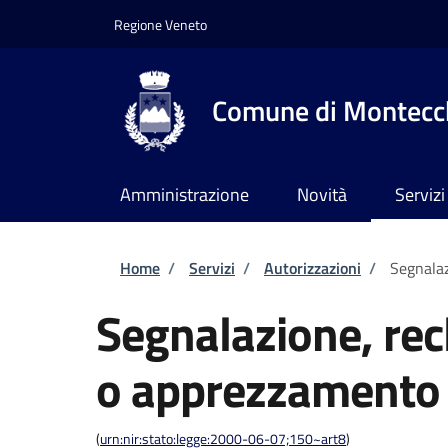
Salta al contenuto principale
Skip to footer content
Regione Veneto
Comune di Montecch
Amministrazione
Novità
Servizi
Briciole di pane
Home
/
Servizi
/
Autorizzazioni
/
Segnala
Segnalazione, re
o apprezzamento
(
urn:nir:stato:legge:2000-06-07;150~art8
)