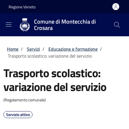
Salta al contenuto principale
Skip to footer content
Regione Veneto
Comune di Montecchia di
Crosara
Briciole di pane
Home
/
Servizi
/
Educazione e formazione
/
Trasporto scolastico: variazione del servizio
Trasporto scolastico:
variazione del servizio
(Regolamento comunale)
Servizio attivo