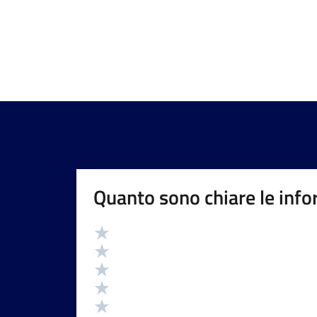
Quanto sono chiare le info
Valutazione
Valuta 5 stelle su 5
Valuta 4 stelle su 5
Valuta 3 stelle su 5
Valuta 2 stelle su 5
Valuta 1 stelle su 5