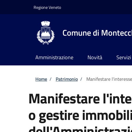
Salta al contenuto principale
Skip to footer content
Regione Veneto
Comune di Montecch
Amministrazione
Novità
Servizi
Briciole di pane
Home
/
Patrimonio
/
Manifestare l'interesse
Manifestare l'int
o gestire immobili
dell'Amministraz