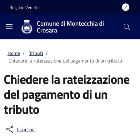
Salta al contenuto principale
Skip to footer content
Regione Veneto
Comune di Montecchia di
Crosara
Briciole di pane
Home
/
Tributi
/
Chiedere la rateizzazione del pagamento di un tributo
Chiedere la rateizzazione
del pagamento di un
tributo
Condividi