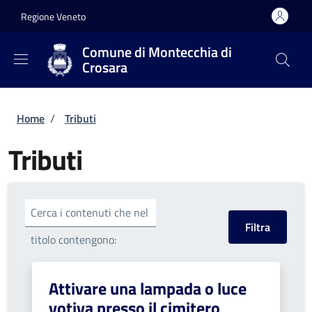
Salta al contenuto principale
Skip to footer content
Regione Veneto
Comune di Montecchia di
Crosara
Briciole di pane
Home
/
Tributi
Tributi
Cerca i contenuti che nel
titolo contengono:
Attivare una lampada o luce
votiva presso il cimitero