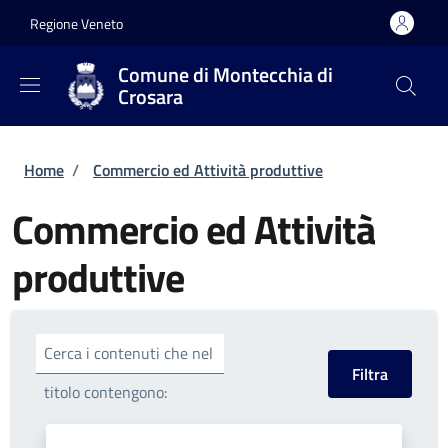
Salta al contenuto principale
Skip to footer content
Regione Veneto
Comune di Montecchia di
Crosara
Briciole di pane
Home
/
Commercio ed Attività produttive
Commercio ed Attività
produttive
Cerca i contenuti che nel
titolo contengono: