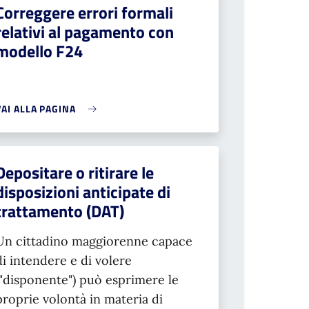
Correggere errori formali
relativi al pagamento con
modello F24
VAI ALLA PAGINA
Depositare o ritirare le
disposizioni anticipate di
trattamento (DAT)
Un cittadino maggiorenne capace
di intendere e di volere
("disponente") può esprimere le
proprie volontà in materia di