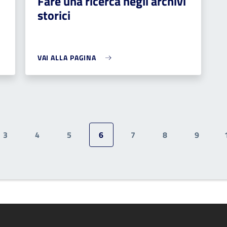
Fare una ricerca negli archivi
storici
VAI ALLA PAGINA
3
4
5
6
7
8
9
Pagina
Pagina
Pagina
Pagina attuale
Pagina
Pagina
Pagina