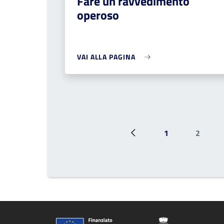
Fare un ravvedimento
operoso
VAI ALLA PAGINA
1
2
Pagina precedente
Prima pagina
Pagina