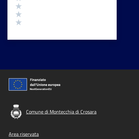
Valuta 3 stelle su 5
Valuta 2 stelle su 5
Valuta 1 stelle su 5
Comune di Montecchia di Crosara
Footer menu
Area riservata