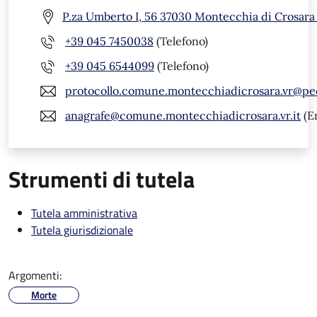
P.za Umberto I, 56 37030 Montecchia di Crosara
+39 045 7450038
(Telefono)
+39 045 6544099
(Telefono)
protocollo.comune.montecchiadicrosara.vr@pe
anagrafe@comune.montecchiadicrosara.vr.it
(E
Strumenti di tutela
Tutela amministrativa
Tutela giurisdizionale
Argomenti:
Morte