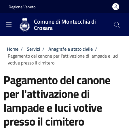
Salta al contenuto principale
Skip to footer content
Regione Veneto
Comune di Montecchia di
Crosara
Briciole di pane
Home
/
Servizi
/
Anagrafe e stato civile
/
Pagamento del canone per l'attivazione di lampade e luci
votive presso il cimitero
Pagamento del canone
per l'attivazione di
lampade e luci votive
presso il cimitero